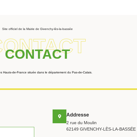
Site officiel de la Mairie de Givenchy-lès-la-bassée
CONTACT
CONTACT
 Hauts-de-France située dans le département du Pas-de-Calais.
Addresse
2 rue du Moulin
62149 GIVENCHY-LÈS-LA-BASSÉE