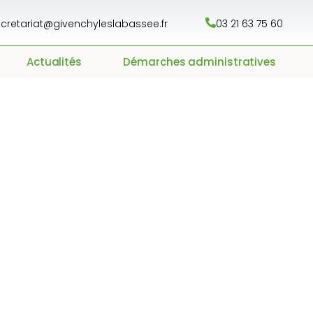
cretariat@givenchyleslabassee.fr
03 21 63 75 60
Actualités
Démarches administratives
dépôts de déchets 
dité de passage su
 domaine public