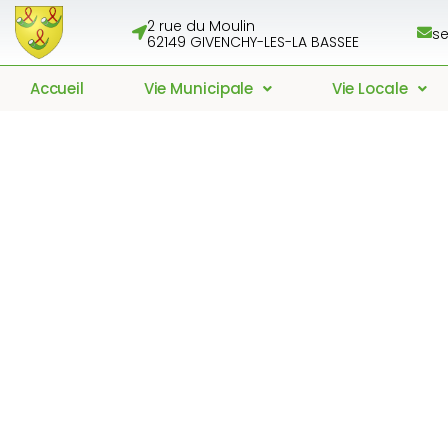
2 rue du Moulin
se
62149 GIVENCHY-LES-LA BASSEE
Accueil
Vie Municipale
Vie Locale
Arrêté relatif aux 
garantir la commo
ou le