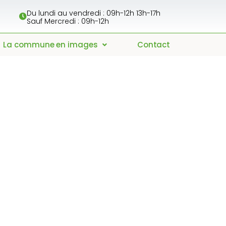
Du lundi au vendredi : 09h-12h 13h-17h
Sauf Mercredi : 09h-12h
La commune en images
Contact
et visant à
r la voie