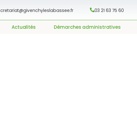
cretariat@givenchyleslabassee.fr
03 21 63 75 60
Actualités
Démarches administratives
 RPE Juillet 2026