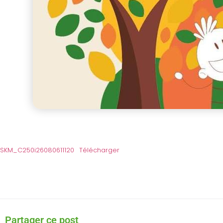
SKM_C250i26080611120
Télécharger
Partager ce post