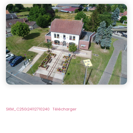
SKM_C250i24112710240
Télécharger